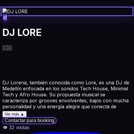
DJ LORE
🇨🇴
DJ Lorena, también conocida como Lore, es una DJ de
Medellín enfocada en los sonidos Tech House, Minimal
Tech y Afro House. Su propuesta musical se
caracteriza por grooves envolventes, bajos con mucha
personalidad y una energía alegre que conecta de
manera auténtica con la pista de baile.
Ver más ▲
Contactar para booking
Con una esencia elegante, femenina y energética, Lore
👁
32
visitas
construye sets dinámicos que combinan percusiones