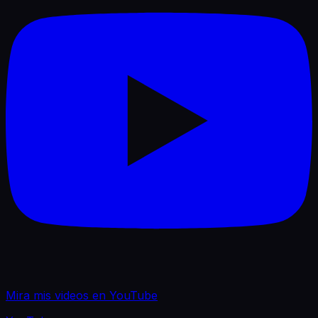
Cofundadora de Groove Gals proyecto que visibiliza el
talento femenino emergente en el país y el mundo.
Actualmente hago parte de la agencia y colectivo
Default Series
Fundadora de NØƎMA colectivo enfocado en la
selección musical, el sonido, la identidad de artistas y la
experiencia del público.
Mira mis videos en YouTube