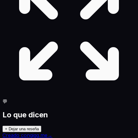
💬
Lo que dicen
+ Dejar una reseña
Creado con
gigg.me
→