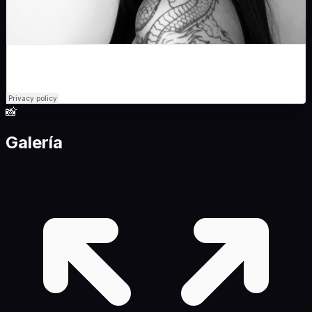
📸
Galería