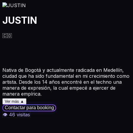
JUSTIN
🇨🇴
Nativa de Bogotá y actualmente radicada en Medellín,
ciudad que ha sido fundamental en mi crecimiento como
artista. Desde los 14 años encontré en el techno una
manera de expresión, la cual empecé a ejercer de
manera empírica.
Ver más ▲
Con el tiempo, mi interés por la música me llevó a
Contactar para booking
querer seguir adquiriendo conocimientos, explorando la
👁
46
visitas
interpretación de instrumentos. Actualmente estudiante
de Producción Musical, Etapa clave para desarrollar mi
identidad como artista.