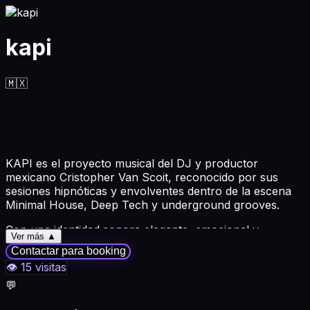
kapi
🇲🇽
KAPI es el proyecto musical del DJ y productor
mexicano Cristopher Van Scoit, reconocido por sus
sesiones hipnóticas y envolventes dentro de la escena
Minimal House, Deep Tech y underground grooves.
Con una identidad sonora elegante, emocional y
Ver más ▲
orientada a la pista de baile, KAPI ha desarrollado un
Contactar para booking
estilo caracterizado por grooves profundos, texturas
👁
15
visitas
orgánicas y una selección musical cuidadosamente
curada, creando experiencias inmersivas que conectan
💬
de manera auténtica con el público.