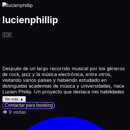
lucienphillip
🇨🇴
Después de un largo recorrido musical por los géneros
de rock, jazz y la música electrónica, entre otros,
visitando varios países y habiendo estudiado en
distinguidas academias de música y universidades, nace
Lucien Phillip. Un proyecto que destaca mis habilidades
de como solista, explorando sonidos electrónicos
Ver más ▲
fusionados con el uso de diversos instrumentos en vivo
Contactar para booking
como el teclado, la trompeta y la guitarra eléctrica, un
👁
9
visitas
experimento que busca lograr texturas musicales y
sonidos innovadores que puedan transportar a la
audiencia a un lugar fuera de sus vidas rutinarias,