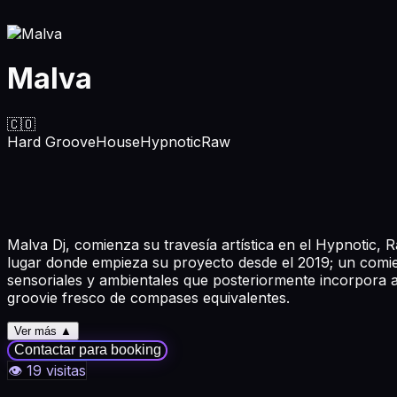
Malva
🇨🇴
Hard Groove
House
Hypnotic
Raw
Malva Dj, comienza su travesía artística en el Hypnotic, 
lugar donde empieza su proyecto desde el 2019; un comien
sensoriales y ambientales que posteriormente incorpora a
groovie fresco de compases equivalentes.
Ver más ▲
Contactar para booking
👁
19
visitas