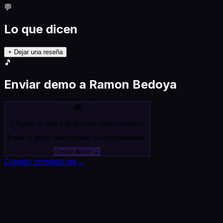
💬
Lo que dicen
+ Dejar una reseña
🎵
Enviar demo a Ramon Bedoya
🎛️
¿Tienes un beat o producción para compartir?
Envía tu demo directamente. Sin intermediarios.
Enviar demo →
Creado con
gigg.me
→