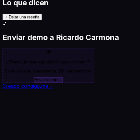
Lo que dicen
+ Dejar una reseña
🎵
Enviar demo a Ricardo Carmona
🎛️
¿Tienes un beat o producción para compartir?
Envía tu demo directamente. Sin intermediarios.
Enviar demo →
Creado con
gigg.me
→