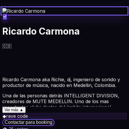
Ricardo Carmona
🇨🇴
Ricardo Carmona aka Richie, dj, ingeniero de sonido y
productor de música, nacido en Medellin, Colombia.
Una de las personas detrás INTELLIGENT DIVISION,
creadores de MUTE MEDELLIN. Uno de los mas
importantes clubs dentro del ámbito internacional.
Ver más ▲
◆
rave code
Fundador del sello RAVE CODE RECORDS
Contactar para booking
Director de la ACADEMIA DECIBEL.
👁
25
visitas