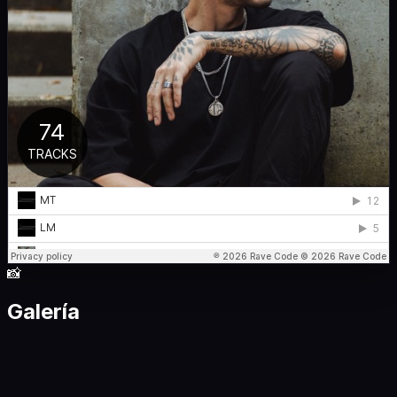
📸
Galería