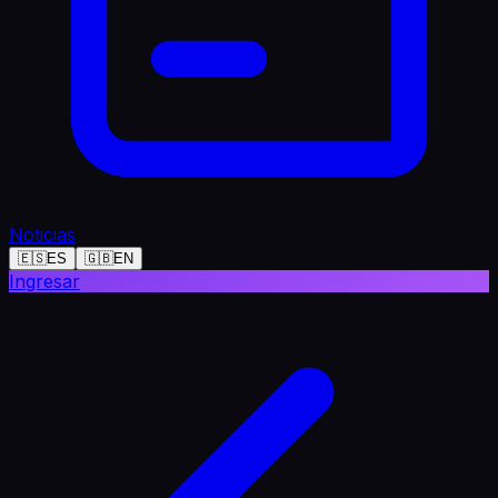
Noticias
🇪🇸
ES
🇬🇧
EN
Ingresar