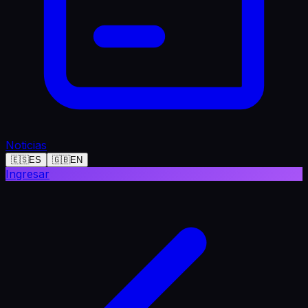
Noticias
🇪🇸
ES
🇬🇧
EN
Ingresar