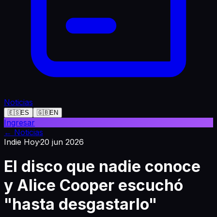
Noticias
🇪🇸
ES
🇬🇧
EN
Ingresar
←
Noticias
Indie Hoy
·
20 jun 2026
El disco que nadie conoce
y Alice Cooper escuchó
"hasta desgastarlo"