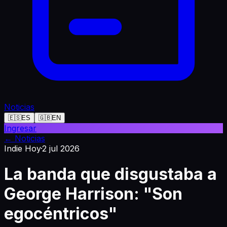
Noticias
🇪🇸
ES
🇬🇧
EN
Ingresar
←
Noticias
Indie Hoy
·
2 jul 2026
La banda que disgustaba a
George Harrison: "Son
egocéntricos"