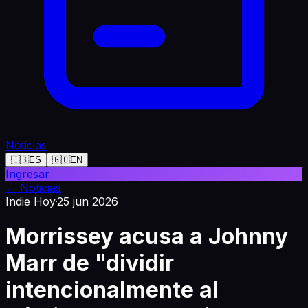
Noticias
🇪🇸
ES
🇬🇧
EN
Ingresar
←
Noticias
Indie Hoy
·
25 jun 2026
Morrissey acusa a Johnny
Marr de "dividir
intencionalmente al