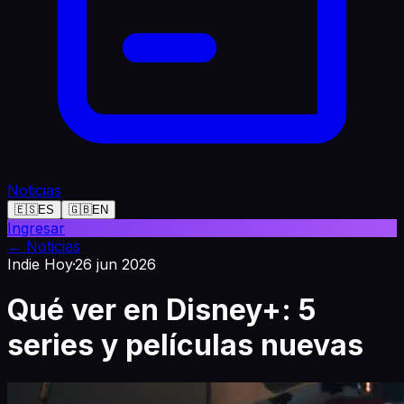
Noticias
🇪🇸
ES
🇬🇧
EN
Ingresar
←
Noticias
Indie Hoy
·
26 jun 2026
Qué ver en Disney+: 5
series y películas nuevas