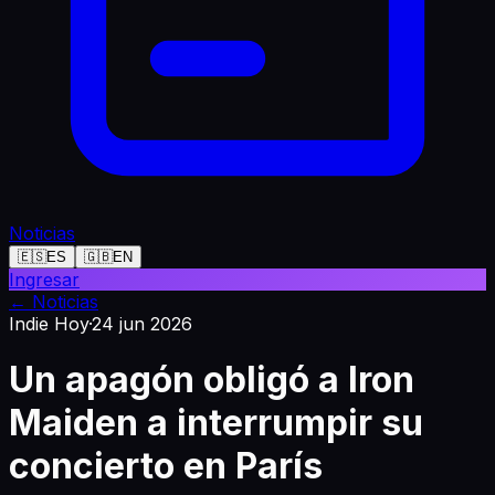
Noticias
🇪🇸
ES
🇬🇧
EN
Ingresar
←
Noticias
Indie Hoy
·
24 jun 2026
Un apagón obligó a Iron
Maiden a interrumpir su
concierto en París