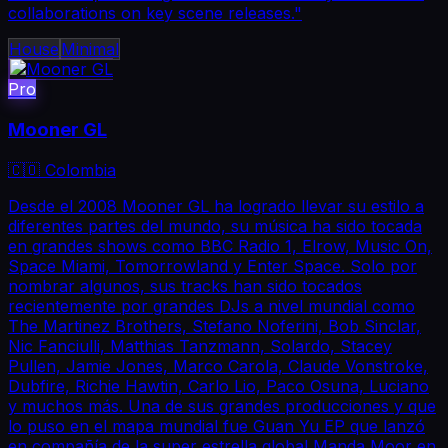
collaborations on key scene releases."
House
Minimal
Pro
Mooner GL
🇨🇴 Colombia
Desde el 2008 Mooner GL ha logrado llevar su estilo a
diferentes partes del mundo, su música ha sido tocada
en grandes shows como BBC Radio 1, Elrow, Music On,
Space Miami, Tomorrowland y Enter Space. Solo por
nombrar algunos, sus tracks han sido tocados
recientemente por grandes DJs a nivel mundial como
The Martinez Brothers, Stefano Noferini, Bob Sinclar,
Nic Fanciulli, Matthias Tanzmann, Solardo, Stacey
Pullen, Jamie Jones, Marco Carola, Claude Vonstroke,
Dubfire, Richie Hawtin, Carlo Lio, Paco Osuna, Luciano
y muchos más. Una de sus grandes producciones y que
lo puso en el mapa mundial fue Guan Yu EP que lanzó
en compañía de la super estrella global Manda Moor en