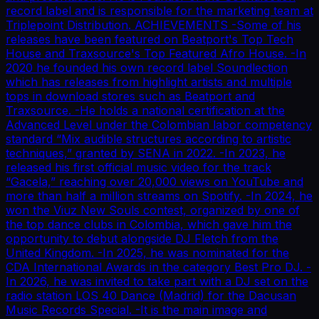
record label and is responsible for the marketing team at
Triplepoint Distribution. ACHIEVEMENTS -Some of his
releases have been featured on Beatport's Top Tech
House and Traxsource's Top Featured Afro House. -In
2020 he founded his own record label Soundlection
which has releases from highlight artists and multiple
tops in download stores such as Beatport and
Traxsource. -He holds a national certification at the
Advanced Level under the Colombian labor competency
standard “Mix audible structures according to artistic
techniques,” granted by SENA in 2022. -In 2023, he
released his first official music video for the track
“Gacela,” reaching over 20,000 views on YouTube and
more than half a million streams on Spotify. -In 2024, he
won the Viuz New Souls contest, organized by one of
the top dance clubs in Colombia, which gave him the
opportunity to debut alongside DJ Fletch from the
United Kingdom. -In 2025, he was nominated for the
CDA International Awards in the category Best Pro DJ. -
In 2026, he was invited to take part with a DJ set on the
radio station LOS 40 Dance (Madrid) for the Dacusan
Music Records Special. -It is the main image and