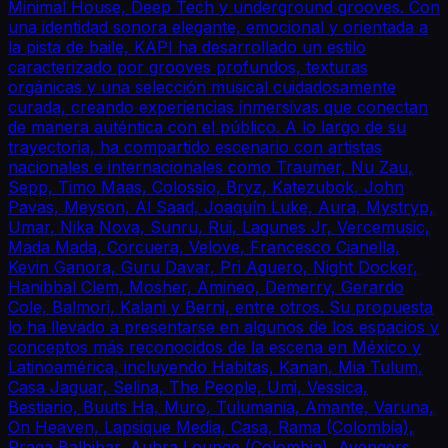
Minimal House, Deep Tech y underground grooves. Con
una identidad sonora elegante, emocional y orientada a
la pista de baile, KAPI ha desarrollado un estilo
caracterizado por grooves profundos, texturas
orgánicas y una selección musical cuidadosamente
curada, creando experiencias inmersivas que conectan
de manera auténtica con el público. A lo largo de su
trayectoria, ha compartido escenario con artistas
nacionales e internacionales como Traumer, Nu Zau,
Sepp, Timo Maas, Colossio, Bryz, Katezubok, John
Pavas, Meyson, Al Saad, Joaquín Luke, Aura, Mystryp,
Umar, Nika Nova, Sunru, Rui, Lagunes Jr, Vercemusic,
Mada Mada, Corcuera, Velove, Francesco Cianella,
Kevin Ganora, Guru Davar, Pri Aguero, Night Docker,
Hanibbal Clem, Mosher, Amineo, Demerry, Gerardo
Cole, Balmori, Kalani y Berni, entre otros. Su propuesta
lo ha llevado a presentarse en algunos de los espacios y
conceptos más reconocidos de la escena en México y
Latinoamérica, incluyendo Habitas, Kanan, Mia Tulum,
Casa Jaguar, Selina, The People, Umi, Vessica,
Bestiario, Buuts Ha, Muro, Tulumania, Amante, Varuna,
On Heaven, Lapsique Media, Casa, Rama (Colombia),
Praga Balbibar, Auhra Lounge (Colombia), Avengers