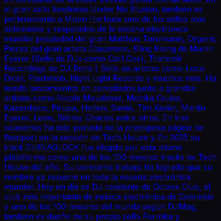
el gran sello londinese Under No Illusion, también es
perteneciente a Moon Harbuor uno de los sellos mas
aclamados y respetados de la escena electronica
mundial propiedad del gran Matthias Tanzmann, Organic
Pieces del gran artista Classmatic, Kling Klong de Martin
Eyerer (Sello de DJs como Carl Cox), Transmit
Recordings de DJ Boris ( Sello de artistas como Loco
Dice), Flashmob, Night Light Records y muchos mas. Ha
tenido lanzamientos en compilados junto a grandes
artistas como Nicole Moudaber, Monika Cruise,
Kaiserdisco, Pirupa, Hollen, Santé, Tim Xavier, Martin
Eyerer, León, Sidney Charles entre otros. En tres
ocasiones ha sido portada de la prestigiosa página de
Beatport en la sección de Tech House y En 2025 su
track CHINAGLOCK fue elegido por esta misma
plataforma como uno de los 100 mejores tracks de Tech
House del año. Su constante trabajo ha logrado que su
nombre ya resuene en toda la escena electrónica
mundial. Hoy en día es DJ residente de Octava Club, el
club más importante de música electrónica de Colombia
y uno de los 100 mejores del mundo según DJMag,
también es dueño de su propio sello Formika y